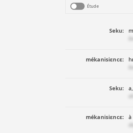
Étude
Seku
m
b
mékanisiɛncɛ
h
b
Seku
a
a
mékanisiɛncɛ
à 
d