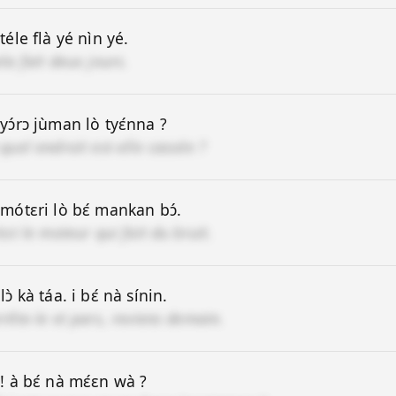
 téle flà yé nìn yé.
ela fait deux jours.
 yɔ́rɔ jùman lò tyɛ́nna ?
 quel endroit est-elle cassée ?
 mótɛri lò bɛ́ mankan bɔ́.
'est le moteur qui fait du bruit.
lɔ̀ kà táa. i bɛ́ nà sínin.
rrête-le et pars, reviens demain.
 ! à bɛ́ nà mɛ́ɛn wà ?