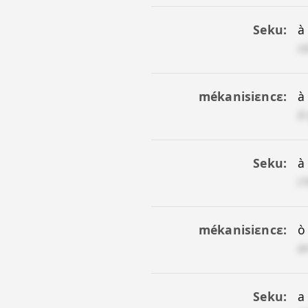
Seku
à
c
mékanisiɛncɛ
à
à
Seku
à
c
mékanisiɛncɛ
ò 
a
Seku
a