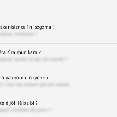
ɛ́kanisiɛncɛ í ní sɔ̀gɔma !
onjour, monsieur !
ɛ́ra sìra mùn kɛ́ra ?
onjour, qu'est-ce qui est cassée ?
, ń yá móbili lò tyɛ́nna.
h ! c'est ma voiture qui est cassée.
télé jòli lè bɛ́ bí ?
epuis combien de jours ?