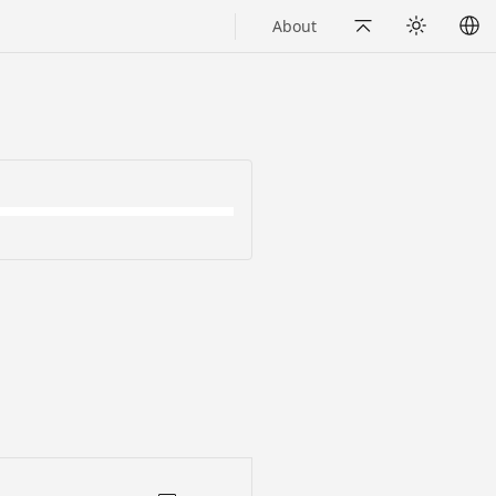
About
Back to Top
Appearance