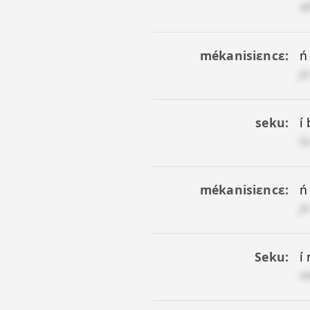
a
mékanisiɛncɛ
ń
j
seku
í 
t
mékanisiɛncɛ
ń 
j
Seku
í
m