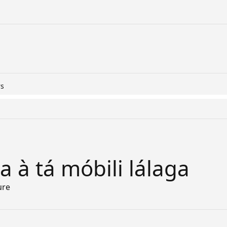
rs
a à tá móbili lálaga
ure