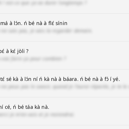
h ! est-ce que ça va durer longtemps ?
 má à lɔ́n. ń bé nà à flɛ́ sínin
e ne sais pas, je vais la regarder demain.
bɛ́ à kɛ́ jòli ?
u vas faire ça pour combien ?
tɛ́ sé kà à lɔ́n ní ń kà nà à báara. ń bé nà à fɔ́ í yé.
e ne peux pas le savoir, quand je l'aurai réparée, je te le 
 ní cé, ń bé táa kà nà.
erci je m'en vais et je reviendrai.