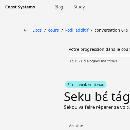
Coast Systems
Blog
Study
Docs
cours
kodi_additif
conversation 019
Back
Votre progression dans le cou
0 sur 21 dialogues maîtrisés
Bàro tánnikɔnɔntɔnan
Seku bɛ́ tág
Sekou va faire réparer sa voit
Visibilité