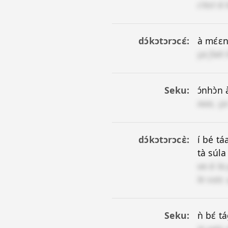
c'est à 
dɔ́kɔtɔrɔcɛ́
à mɛ́ɛ
ça fait
Seku
ɔ́nhɔ̀n
non, ça
dɔ́kɔtɔrɔcɛ̀
í bé tá
tà súla 
va à la
le soir
Seku
ǹ bɛ́ t