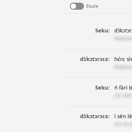
Étude
Seku
dɔ́kɔtɔr
bonjour
dɔ́kɔtɔrɔcɛ
hɛ́rɛ sì
bonjou
Seku
ń fàri b
j'ai ma
dɔ́kɔtɔrɔcɛ
í sén l
est-ce 