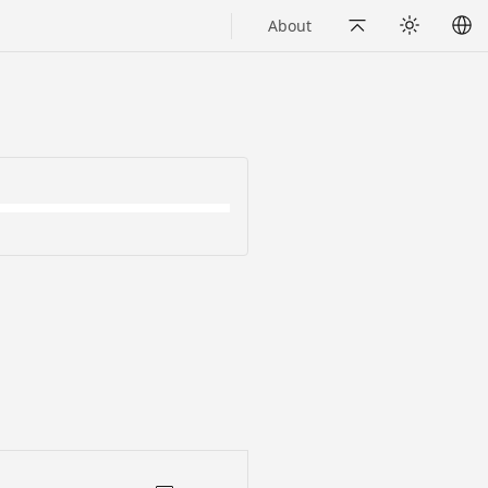
About
Back to Top
Appearance