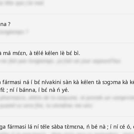
la tête que j'ai mal.
nna ?
 longtemps ?
 à má mɛ́ɛn, à télé kélen lè bɛ́ bì.
 ne fait pas longtemps, ça fait un jour aujourd'hui.
a fármasi ná í bɛ́ nívakini sàn kà kélen tà sɔgɔma kà kéle
fɛ̀ ; ní í bánna, í bɛ́ nà ń yé.
 pharmacie, ahète de la ivaquine, et prends un comprimé
, quand ce sera fini, tu viendras me voir.
ága fármasi lá ní téle sàba tɛ̀mɛna, ń bé nà ; í ní cé ó, d