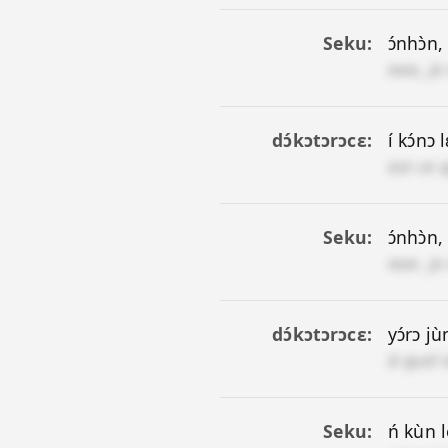
Seku
ɔ́nhɔ̀n,
non, je
dɔ́kɔtɔrɔcɛ
í kɔ́nɔ 
est-ce 
Seku
ɔ́nhɔ̀n,
non. je
dɔ́kɔtɔrɔcɛ
yɔ́rɔ j
à quel 
Seku
ń kùn l