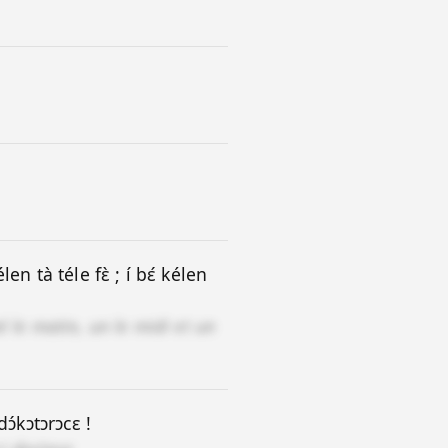
n tà téle fɛ̀ ; í bɛ́ kélen
 le matin, un le midi et un
ɔ́kɔtɔrɔcɛ !