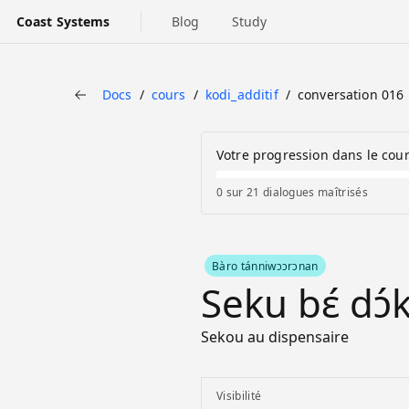
Coast Systems
Blog
Study
Docs
cours
kodi_additif
conversation 016
Back
Votre progression dans le cou
0 sur 21 dialogues maîtrisés
Bàro tánniwɔɔrɔnan
Seku bɛ́ dɔ́
Sekou au dispensaire
Visibilité