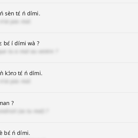
 ń sèn tɛ́ ń dími.
 n'ai pas mal.
lɛ bɛ́ í dími wà ?
que tu a mal au ventre ?
 ǹ kɔ́nɔ tɛ́ ń dími.
 n'ai pas mal.
ùman ?
endroit (as tu mal) ?
è bɛ́ ń dími.