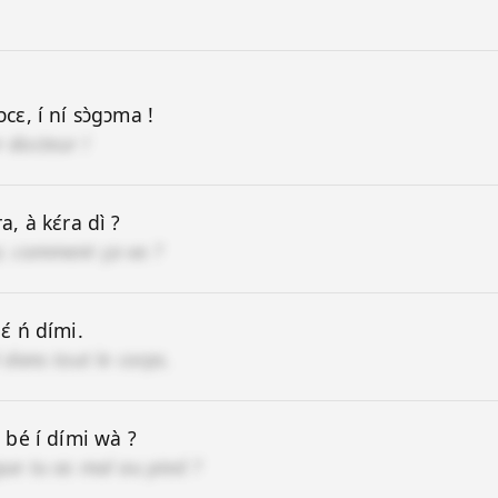
ɔcɛ, í ní sɔ̀gɔma !
 docteur !
ra, à kɛ́ra dì ?
r, comment ça va ?
ɛ́ ń dími.
l dans tout le corps.
è bé í dími wà ?
que tu as mal au pied ?