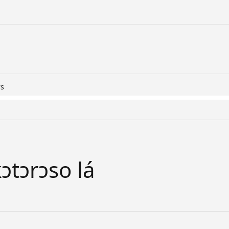
rs
kɔtɔrɔso lá