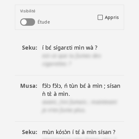
Visibilité
Appris
Étude
Seku
í bɛ́ sígarɛti mìn wà ?
est-ce que tu fumes des
cigarettes ?
Musa
fɔ́lɔ fɔ́lɔ, ń tùn bɛ́ à mìn ; sísan
ǹ tɛ̀ à mìn.
avant, j'en fumais ; mainteant
je n'en fume plus.
Seku
mùn kósɔ̀n í tɛ́ à mìn sísan ?