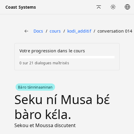
Coast Systems
Back to Top
Appearance
Docs
cours
kodi_additif
conversation 014
Back
Votre progression dans le cours
0 sur 21 dialogues maîtrisés
Bàro tánninaaninan
Seku ní Musa bɛ́
bàro kɛ́la.
Sekou et Moussa discutent