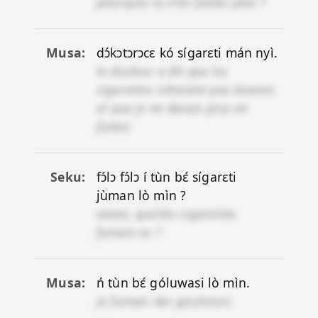
pourquoi tu n'en fumes plus ?
Musa
dɔ́kɔtɔrɔcɛ kó sígarɛti mán nyì.
le docteur a dit que les
cigarettes n'étaient pas bonnes
et que je ne devais plus en
fumer.
Seku
fɔ́lɔ fɔ́lɔ í tùn bɛ́ sígarɛti
jùman lò mìn ?
avant, quelles cigarettes
fumais-tu ?
Musa
ń tùn bɛ́ góluwasi lò mìn.
je fumais des gauloises.