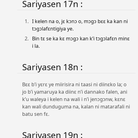
Sariyasen 17n :
I kelen na o, jɛ kɔnɔ o, mɔgɔ bɛɛ ka kan ni
tɔgɔlafɛntigiya ye.
Bin tɛ se ka kɛ mɔgɔ kan k’i tɔgɔlafɛn minɛ
i la.
Sariyasen 18n :
Bɛɛ b’i yɛrɛ ye miirisira ni taasi ni diinɛko la; o
jo b’i yamaruya ka diinɛ n’i dannako falen, ani
k’u waleya i kelen na wali i n’i jenɔgɔnw, kɛnɛ
kan wali dunduguma na, kalan ni matarafali ni
batu sen fɛ.
Sariyasen 19n :