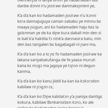
danbe dɔnni n’u josiraw danmakɛɲneni ye,
K’a d’a kan ko hadamaden josiraw n’u kɔnni
kɛra dannajuguya caman sababu ye minnu bɛ
maaya ɲugun, ani ko hadamaden haju bɛɛ la
gɛlɛnman ye de ka diɲe kura dabali min den si
tɛ bali k’a hakilila fɔ nink’a dannasira batu, min
den bɛɛ tangalen bɛ bagabagali ni ɲani ma,
K’a d’a kan ko a tɛ ɲɛ fo hadamaden josiraw ka
lakana sariyabatufanga de fe yaasa muruti
kana kɛ mɔgɔ ma jagoya ye tɔɲɔn ni degun
kanma,
K’a d’a kan ko kanu jiidili ka kan ka kɔkɔrɔdon
kabilaw ni ɲɔgɔn cɛ,
K’a d’a kan ko Diɲe kabilatɔn y’a ɲaniya dantigɛ
kokura, kabilaw Bɛnkansɛbɛn kɔnɔ, ko ale
sirilen bɛ hadamaden josira bɛrɛw la,