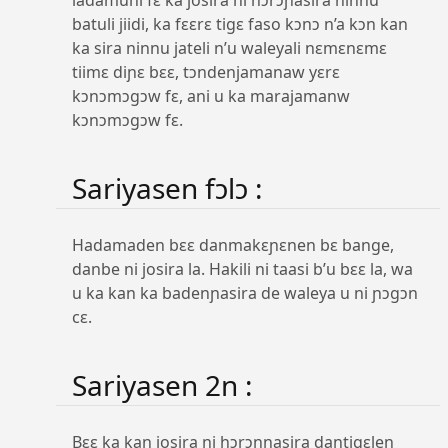
batuli jiidi, ka fɛɛrɛ tigɛ faso kɔnɔ n’a kɔn kan
ka sira ninnu jateli n’u waleyali nɛmɛnɛmɛ
tiimɛ diɲɛ bɛɛ, tɔndenjamanaw yɛrɛ
kɔnɔmɔgɔw fɛ, ani u ka marajamanw
kɔnɔmɔgɔw fɛ.
Sariyasen fɔlɔ :
Hadamaden bɛɛ danmakɛɲɛnen bɛ bange,
danbe ni josira la. Hakili ni taasi b’u bɛɛ la, wa
u ka kan ka badenɲasira de waleya u ni ɲɔgɔn
cɛ.
Sariyasen 2n :
Bɛɛ ka kan josira ni hɔrɔnɲasira dantigɛlen