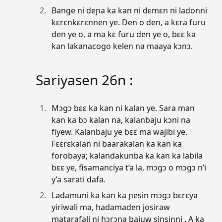
Bange ni deɲa ka kan ni dɛmɛn ni ladonni
kɛrɛnkɛrɛnnen ye. Den o den, a kɛra furu
den ye o, a ma kɛ furu den ye o, bɛɛ ka
kan lakanacogo kelen na maaya kɔnɔ.
Sariyasen 26n :
Mɔgɔ bɛɛ ka kan ni kalan ye. Sara man
kan ka bɔ kalan na, kalanbaju kɔni na
fiyew. Kalanbaju ye bɛɛ ma wajibi ye.
Fɛɛrɛkalan ni baarakalan ka kan ka
forobaya; kalandakunba ka kan ka labila
bɛɛ ye, fisamanciya t’a la, mɔgɔ o mɔgɔ n’i
y’a sarati dafa.
Ladamuni ka kan ka ɲesin mɔgɔ bɛrɛya
yiriwali ma, hadamaden josiraw
matarafali ni hɔrɔɲa bajuw sinsinni . A ka