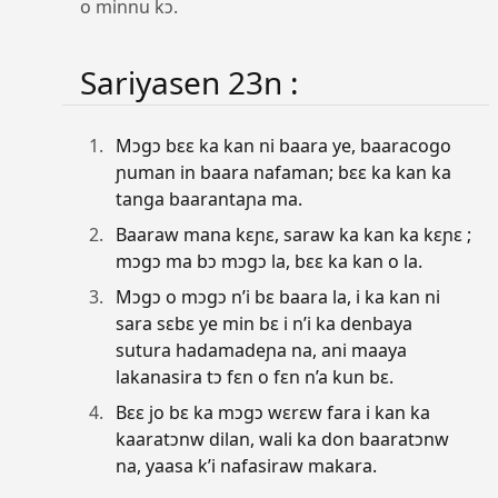
o minnu kɔ.
Sariyasen 23n :
Mɔgɔ bɛɛ ka kan ni baara ye, baaracogo
ɲuman in baara nafaman; bɛɛ ka kan ka
tanga baarantaɲa ma.
Baaraw mana kɛɲɛ, saraw ka kan ka kɛɲɛ ;
mɔgɔ ma bɔ mɔgɔ la, bɛɛ ka kan o la.
Mɔgɔ o mɔgɔ n’i bɛ baara la, i ka kan ni
sara sɛbɛ ye min bɛ i n’i ka denbaya
sutura hadamadeɲa na, ani maaya
lakanasira tɔ fɛn o fɛn n’a kun bɛ.
Bɛɛ jo bɛ ka mɔgɔ wɛrɛw fara i kan ka
kaaratɔnw dilan, wali ka don baaratɔnw
na, yaasa k’i nafasiraw makara.