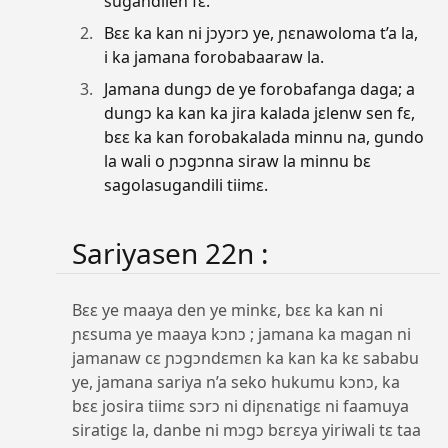
sugandilen fɛ.
Bɛɛ ka kan ni jɔyɔrɔ ye, ɲɛnawoloma t’a la,
i ka jamana forobabaaraw la.
Jamana dungɔ de ye forobafanga daga; a
dungɔ ka kan ka jira kalada jɛlenw sen fɛ,
bɛɛ ka kan forobakalada minnu na, gundo
la wali o ɲɔgɔnna siraw la minnu bɛ
sagolasugandili tiimɛ.
Sariyasen 22n :
Bɛɛ ye maaya den ye minkɛ, bɛɛ ka kan ni
ɲɛsuma ye maaya kɔnɔ ; jamana ka magan ni
jamanaw cɛ ɲɔgɔndɛmɛn ka kan ka kɛ sababu
ye, jamana sariya n’a seko hukumu kɔnɔ, ka
bɛɛ josira tiimɛ sɔrɔ ni diɲɛnatigɛ ni faamuya
siratigɛ la, danbe ni mɔgɔ bɛrɛya yiriwali tɛ taa