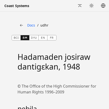
Coast Systems
San fɛ
Yecogo
Docs
udhr
Kɔfɛta
BCI
BM
DYU
EN
FR
Hadamaden josiraw
dantigɛkan, 1948
© The Office of the High Commissioner for
Human Rights 1996–2009
ɲebila