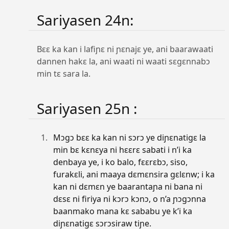
Sariyasen 24n:
Bɛɛ ka kan i lafiɲɛ ni ɲɛnajɛ ye, ani baarawaati
dannen hakɛ la, ani waati ni waati sɛgɛnnabɔ
min tɛ sara la.
Sariyasen 25n :
Mɔgɔ bɛɛ ka kan ni sɔrɔ ye diɲɛnatigɛ la
min bɛ kɛnɛya ni hɛɛrɛ sabati i n’i ka
denbaya ye, i ko balo, fɛɛrɛbɔ, siso,
furakɛli, ani maaya dɛmɛnsira gɛlɛnw; i ka
kan ni dɛmɛn ye baarantaɲa ni bana ni
dɛsɛ ni firiya ni kɔrɔ kɔnɔ, o n’a ɲɔgɔnna
baanmako mana kɛ sababu ye k’i ka
diɲɛnatigɛ sɔrɔsiraw tiɲe.