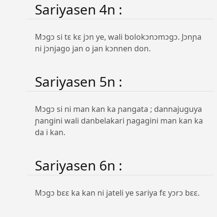
Sariyasen 4n :
Mɔgɔ si tɛ kɛ jɔn ye, wali bolokɔnɔmɔgɔ. Jɔnɲa
ni jɔnjago jan o jan kɔnnen don.
Sariyasen 5n :
Mɔgɔ si ni man kan ka ɲangata ; dannajuguya
ɲangini wali danbelakari ɲagagini man kan ka
da i kan.
Sariyasen 6n :
Mɔgɔ bɛɛ ka kan ni jateli ye sariya fɛ yɔrɔ bɛɛ.