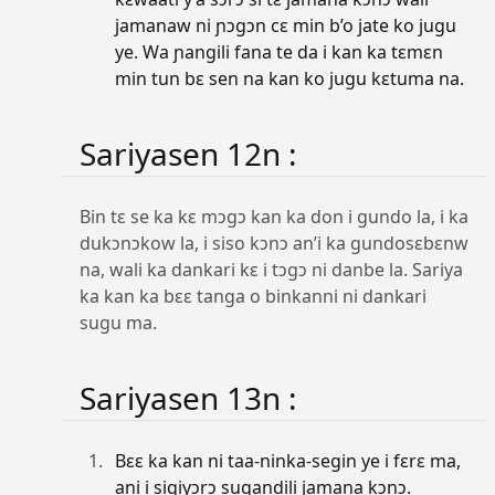
jamanaw ni ɲɔgɔn cɛ min b’o jate ko jugu
ye. Wa ɲangili fana te da i kan ka tɛmɛn
min tun bɛ sen na kan ko jugu kɛtuma na.
Sariyasen 12n :
Bin tɛ se ka kɛ mɔgɔ kan ka don i gundo la, i ka
dukɔnɔkow la, i siso kɔnɔ an’i ka gundosɛbɛnw
na, wali ka dankari kɛ i tɔgɔ ni danbe la. Sariya
ka kan ka bɛɛ tanga o binkanni ni dankari
sugu ma.
Sariyasen 13n :
Bɛɛ ka kan ni taa-ninka-segin ye i fɛrɛ ma,
ani i sigiyɔrɔ sugandili jamana kɔnɔ.