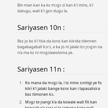
Bin man kan ka kɛ mɔgɔ si kan k’i minɛ, k’i
datugu, wali k’i gɛn dugu la.
Sariyasen 10n :
Bɛɛ jo bɛ k’i fɛla da kɛnɛ kan kiirida tilennen
bagabagabali kɔrɔ, a ka jo ni jalaki bɔ ɲɔgɔn na
n’a ma kɛ ni mɔgɔlawoloma ye.
Sariyasen 11n :
Ko mana da mɔgɔ la, i tɛ minɛ sɔntigi ye fo
kiiri k’i jalaki bange kɛnɛ kan i lapasalisira
bɛɛ tiimɛnen kɔ.
Mɔgɔ te ɲangi k’a da kɛwale wali fili kan
kɛwaati y’a sɔrɔ si tɛ jamana kɔnɔ wali