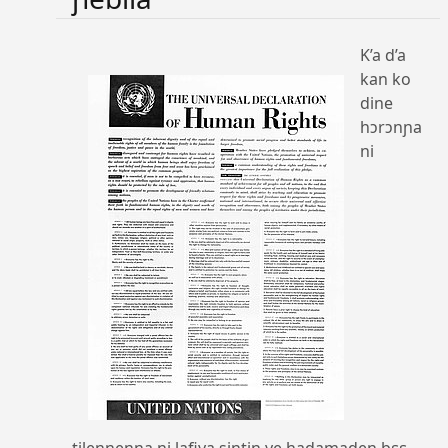
K’a d’a
kan ko
dine
hɔrɔnɲa
ni
tilennenɲa ni lafiya sintin ye hadamaden bɛɛ