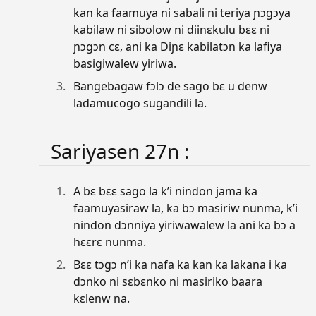
kan ka faamuya ni sabali ni teriya ɲɔgɔya
kabilaw ni sibolow ni diinɛkulu bɛɛ ni
ɲɔgɔn cɛ, ani ka Diɲɛ kabilatɔn ka lafiya
basigiwalew yiriwa.
Bangebagaw fɔlɔ de sago bɛ u denw
ladamucogo sugandili la.
Sariyasen 27n :
A bɛ bɛɛ sago la k’i nindon jama ka
faamuyasiraw la, ka bɔ masiriw nunma, k’i
nindon dɔnniya yiriwawalew la ani ka bɔ a
hɛɛrɛ nunma.
Bɛɛ tɔgɔ n’i ka nafa ka kan ka lakana i ka
dɔnko ni sɛbɛnko ni masiriko baara
kɛlenw na.