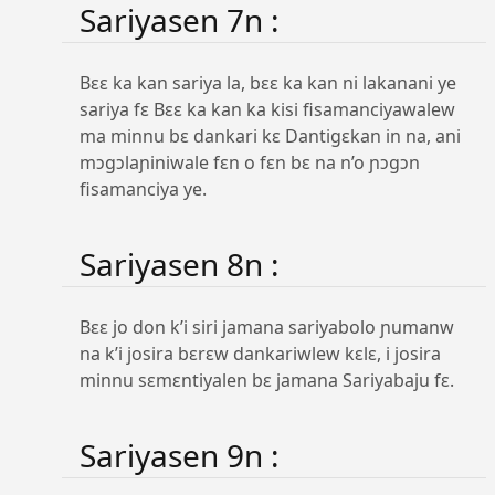
Sariyasen 7n :
Bɛɛ ka kan sariya la, bɛɛ ka kan ni lakanani ye
sariya fɛ Bɛɛ ka kan ka kisi fisamanciyawalew
ma minnu bɛ dankari kɛ Dantigɛkan in na, ani
mɔgɔlaɲiniwale fɛn o fɛn bɛ na n’o ɲɔgɔn
fisamanciya ye.
Sariyasen 8n :
Bɛɛ jo don k’i siri jamana sariyabolo ɲumanw
na k’i josira bɛrɛw dankariwlew kɛlɛ, i josira
minnu sɛmɛntiyalen bɛ jamana Sariyabaju fɛ.
Sariyasen 9n :