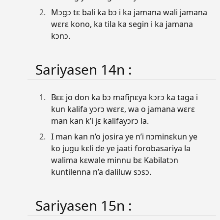
Mɔgɔ tɛ bali ka bɔ i ka jamana wali jamana
wɛrɛ kono, ka tila ka segin i ka jamana
kɔnɔ.
Sariyasen 14n :
Bɛɛ jo don ka bɔ mafiɲɛya kɔrɔ ka taga i
kun kalifa yɔrɔ wɛrɛ, wa o jamana wɛrɛ
man kan k’i jɛ kalifayɔrɔ la.
I man kan n’o josira ye n’i nɔminɛkun ye
ko jugu kɛli de ye jaati forobasariya la
walima kɛwale minnu bɛ Kabilatɔn
kuntilenna n’a daliluw sɔsɔ.
Sariyasen 15n :