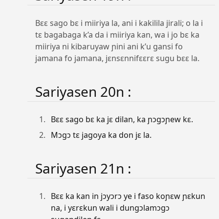
Bɛɛ sago bɛ i miiriya la, ani i kakilila jirali; o la i
tɛ bagabaga k’a da i miiriya kan, wa i jo bɛ ka
miiriya ni kibaruyaw ɲini ani k’u gansi fo
jamana fo jamana, jɛnsɛnnifɛɛrɛ sugu bɛɛ la.
Sariyasen 20n :
Bɛɛ sago bɛ ka jɛ dilan, ka ɲɔgɔɲew kɛ.
Mɔgɔ tɛ jagoya ka don jɛ la.
Sariyasen 21n :
Bɛɛ ka kan in jɔyɔrɔ ye i faso koɲɛw ɲɛkun
na, i yɛrɛkun wali i dungɔlamɔgɔ