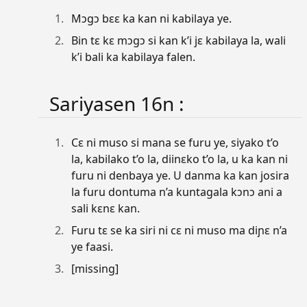
Mɔgɔ bɛɛ ka kan ni kabilaya ye.
Bin tɛ kɛ mɔgɔ si kan k’i jɛ kabilaya la, wali
k’i bali ka kabilaya falen.
Sariyasen 16n :
Cɛ ni muso si mana se furu ye, siyako t’o
la, kabilako t’o la, diinɛko t’o la, u ka kan ni
furu ni denbaya ye. U danma ka kan josira
la furu dontuma n’a kuntagala kɔnɔ ani a
sali kɛnɛ kan.
Furu tɛ se ka siri ni cɛ ni muso ma diɲɛ n’a
ye faasi.
[missing]