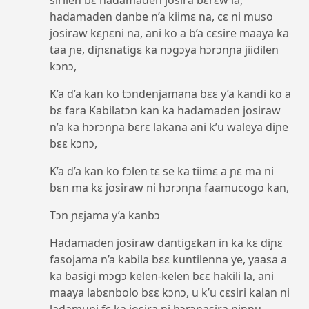
hadamaden danbe n’a kiimɛ na, cɛ ni muso
josiraw kɛɲɛni na, ani ko a b’a cɛsire maaya ka
taa ɲe, diɲɛnatigɛ ka nɔgɔya hɔrɔnɲa jiidilen
kɔnɔ,
K’a d’a kan ko tɔndenjamana bɛɛ y’a kandi ko a
bɛ fara Kabilatɔn kan ka hadamaden josiraw
n’a ka hɔrɔnɲa bɛrɛ lakana ani k’u waleya diɲe
bɛɛ kɔnɔ,
K’a d’a kan ko fɔlen tɛ se ka tiimɛ a ɲɛ ma ni
bɛn ma kɛ josiraw ni hɔrɔnɲa faamucogo kan,
Tɔn ɲɛjama y’a kanbɔ
Hadamaden josiraw dantigɛkan in ka kɛ diɲɛ
fasojama n’a kabila bɛɛ kuntilenna ye, yaasa a
ka basigi mɔgɔ kelen-kelen bɛɛ hakili la, ani
maaya labɛnbolo bɛɛ kɔnɔ, u k’u cɛsiri kalan ni
ladamuni fɛ ka josira ni hɔrɔɲasira ninnu