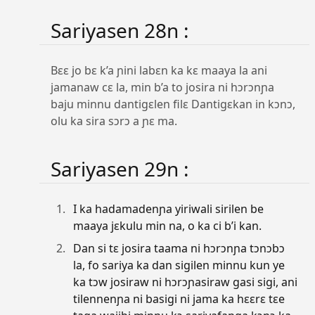
Sariyasen 28n :
Bɛɛ jo bɛ k’a ɲini labɛn ka kɛ maaya la ani
jamanaw cɛ la, min b’a to josira ni hɔrɔnɲa
baju minnu dantigɛlen filɛ Dantigɛkan in kɔnɔ,
olu ka sira sɔrɔ a ɲɛ ma.
Sariyasen 29n :
I ka hadamadenɲa yiriwali sirilen be
maaya jɛkulu min na, o ka ci b’i kan.
Dan si tɛ josira taama ni hɔrɔnɲa tɔnɔbɔ
la, fo sariya ka dan sigilen minnu kun ye
ka tɔw josiraw ni hɔrɔɲasiraw gasi sigi, ani
tilennenɲa ni basigi ni jama ka hɛɛrɛ tɛe