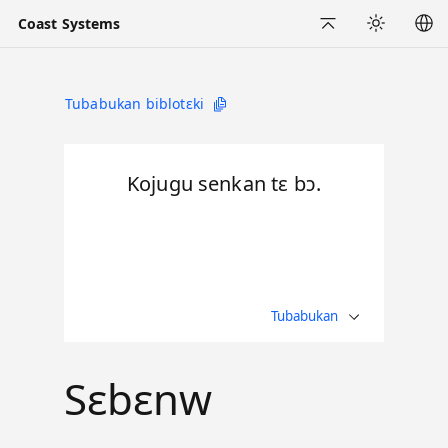
Coast Systems
San fɛ
Yecogo
Tubabukan biblotɛki
Kojugu senkan tɛ bɔ.
Tubabukan
Sɛbɛnw