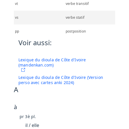
vt
verbe transitif
vs
verbe statif
pp
postposition
Voir aussi:
(opens in a new tab)
Lexique du dioula de Côte d'Ivoire
(mandenkan.com)
Lexique du dioula de Côte d'Ivoire (Version
perso avec cartes anki 2024)
A
à
pr 3è pl.
il / elle