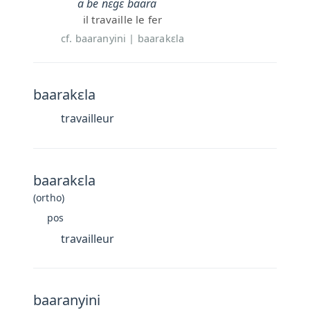
a be nɛgɛ baara
il travaille le fer
cf. baaranyini | baarakɛla
baarakɛla
travailleur
baarakɛla
(ortho)
pos
travailleur
baaranyini