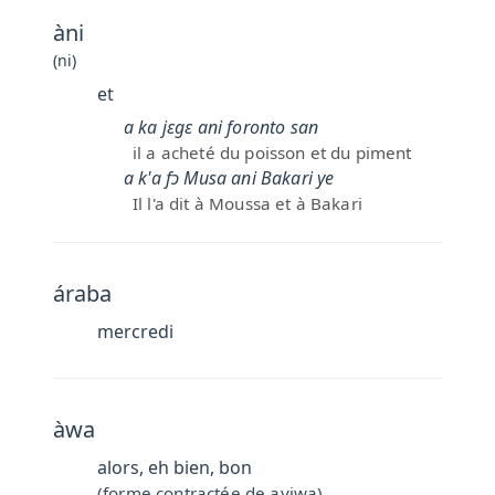
àni
(ni)
et
a ka jɛgɛ ani foronto san
il a acheté du poisson et du piment
a k'a fɔ Musa ani Bakari ye
Il l'a dit à Moussa et à Bakari
áraba
mercredi
àwa
alors, eh bien, bon
(forme contractée de ayiwa)