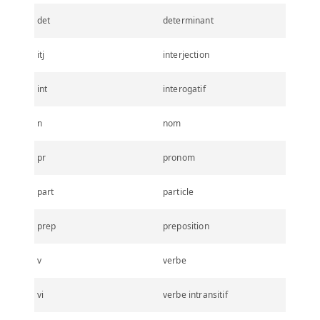
det
determinant
itj
interjection
int
interogatif
n
nom
pr
pronom
part
particle
prep
preposition
v
verbe
vi
verbe intransitif