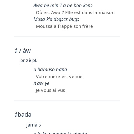
Awa be min ? a be bon kɔnɔ
Où est Awa ? Elle est dans la maison
Musa k'a dɔgɔcɛ bugɔ
Moussa a frappé son frère
á / áw
pr 2è pl.
a bamuso nana
Votre mère est venue
n'aw ye
Je vous ai vus
ábada
jamais
a tɛ ko nyuman kɛ abada