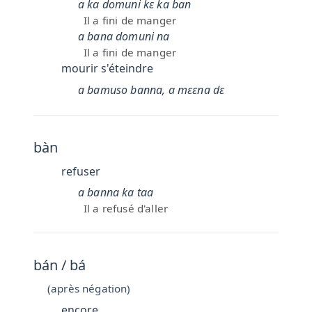
a ka domuni kɛ ka ban
Il a fini de manger
a bana domuni na
Il a fini de manger
mourir s'éteindre
a bamuso banna, a mɛɛna dɛ
bàn
refuser
a banna ka taa
Il a refusé d'aller
bán / bá
(après négation)
encore