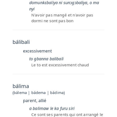
domunkɛbaliya ni sunɔgɔbaliya, o ma
nyi
N'avoir pas mangé et n'avoir pas
dormi ne sont pas bon
bálibali
excessivement
to gbanna balibali
Le to est excessivement chaud
bálima
(bálema | bádema | bádima)
parent, allié
a balimaw le ka furu siri
Ce sont ses parents qui ont arrangé le