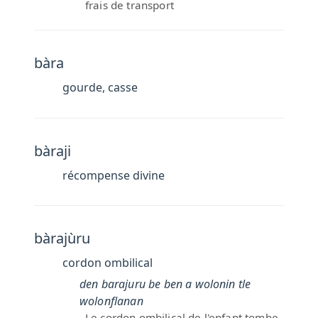
frais de transport
bàra
gourde, casse
bàraji
récompense divine
bàrajùru
cordon ombilical
den barajuru be ben a wolonin tle
wolonflanan
Le cordon ombilical de l'enfant tombe