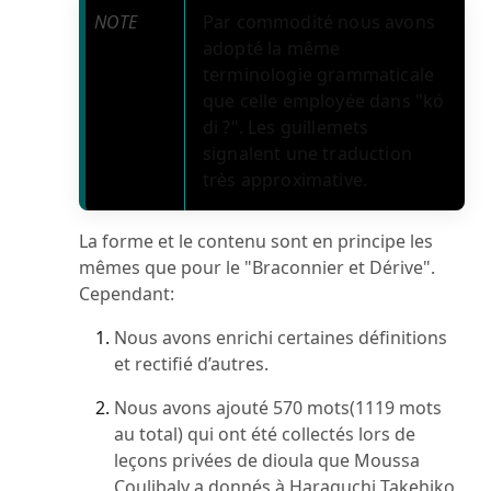
NOTE
Par commodité nous avons
adopté la même
terminologie grammaticale
que celle employée dans "kó
di ?". Les guillemets
signalent une traduction
très approximative.
La forme et le contenu sont en principe les
mêmes que pour le "Braconnier et Dérive".
Cependant:
Nous avons enrichi certaines définitions
et rectifié d’autres.
Nous avons ajouté 570 mots(1119 mots
au total) qui ont été collectés lors de
leçons privées de dioula que Moussa
Coulibaly a donnés à Haraguchi Takehiko