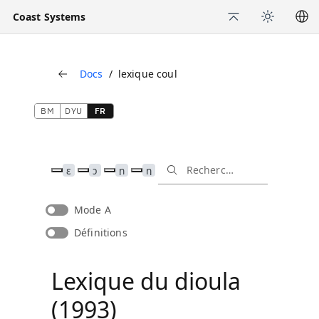
Coast Systems
Back to Top
Appearance
Docs
lexique coul
Back
BM
DYU
FR
ɛ
ɔ
ɲ
ŋ
Mode A
Définitions
Lexique du dioula
(1993)