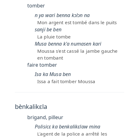
tomber
n ya wari benna kɔlɔn na
Mon argent est tombé dans le puits
sanji be ben
La pluie tombe
Musa benna k'a numasen kari
Moussa s'est cassé la jambe gauche
en tombant
faire tomber
Isa ka Musa ben
Issa a fait tomber Moussa
bènkalikɛla
brigand, pilleur
Polisicɛ ka benkalikɛlaw mina
L'agent de la police a arrêté les