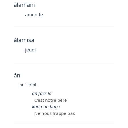
álamani
amende
àlamisa
jeudi
án
pr 1er pl.
an facɛ lo
C'est notre père
kana an bugɔ
Ne nous frappe pas