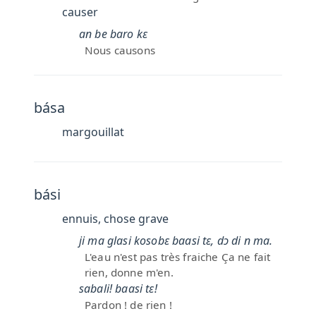
causer
an be baro kɛ
Nous causons
bása
margouillat
bási
ennuis, chose grave
ji ma glasi kosobɛ baasi tɛ, dɔ di n ma.
L'eau n'est pas très fraiche Ça ne fait
rien, donne m'en.
sabali! baasi tɛ!
Pardon ! de rien !