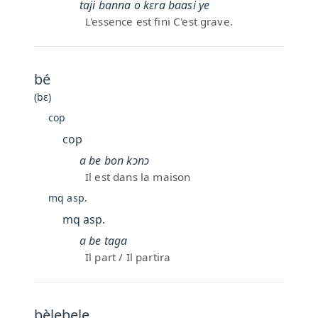
taji banna o kɛra baasi ye
L'essence est fini C'est grave.
bé
(bɛ)
cop
cop
a be bon kɔnɔ
Il est dans la maison
mq asp.
mq asp.
a be taga
Il part / Il partira
bèlebele