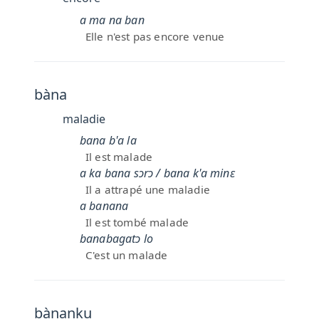
a ma na ban
Elle n'est pas encore venue
bàna
maladie
bana b'a la
Il est malade
a ka bana sɔrɔ / bana k'a minɛ
Il a attrapé une maladie
a banana
Il est tombé malade
banabagatɔ lo
C'est un malade
bànanku