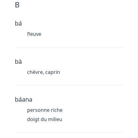
B
bá
fleuve
bà
chèvre, caprin
báana
personne riche
doigt du milieu