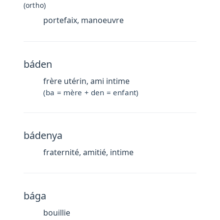
(ortho)
portefaix, manoeuvre
báden
frère utérin, ami intime
(ba = mère + den = enfant)
bádenya
fraternité, amitié, intime
bága
bouillie