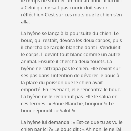
le temps de souffler un mot au bouc. Il lui dit :
« Celui qui ne sait pas courir doit savoir
réfléchir. » C’est sur ces mots que le chien s’en
alla.
La hyène se lança à la poursuite du chien. Le
bouc, qui restait, dévora les deux carpes, puis
il chercha de l’argile blanche dont il s’enduisit
le corps. Il devint tout blanc comme un autre
animal. Ensuite il chercha deux fouets. La
hyène ne rattrapa pas le chien. Elle revint sur
ses pas dans l’intention de dévorer le bouc à
la place du poisson que le chien avait
emporté. En revenant, elle rencontra le bouc.
La hyène ne le reconnut pas. Elle le salua en
ces termes : « Boue-Blanche, bonjour !» Le
bouc répondit : « Salut !»
La hyène lui demanda : « Est-ce que tu as vu le
chien par ici ?» Le bouc dit : « Ah non, je ne l’ai