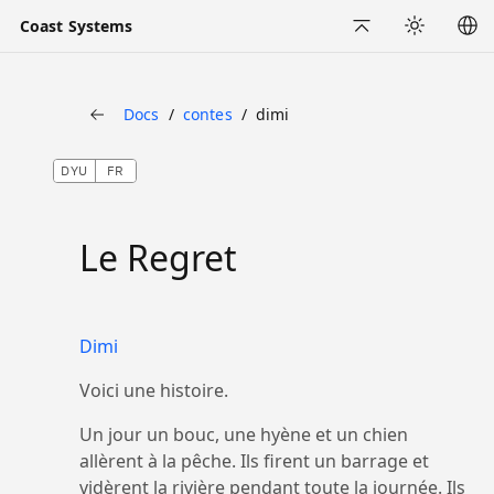
Coast Systems
Back to Top
Appearance
Docs
contes
dimi
Back
DYU
FR
Le Regret
Dimi
Voici une histoire.
Un jour un bouc, une hyène et un chien
allèrent à la pêche. Ils firent un barrage et
vidèrent la rivière pendant toute la journée. Ils