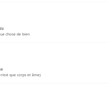
da
lque chose de bien
ye
 n'est que corps et âme)