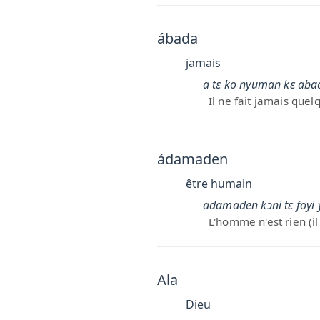
ábada
jamais
a tɛ ko nyuman kɛ aba
Il ne fait jamais que
ádamaden
être humain
adamaden kɔni tɛ foyi 
L'homme n'est rien (il
Ala
Dieu