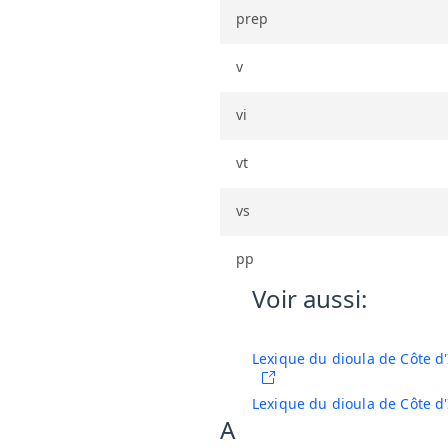
prep
v
vi
vt
vs
pp
Voir aussi:
(opens in a new tab)
Lexique du dioula de Côte d
Lexique du dioula de Côte d'
A