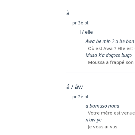
à
pr 3è pl.
il / elle
Awa be min ? a be bon
Où est Awa ? Elle est
Musa k'a dɔgɔcɛ bugɔ
Moussa a frappé son 
á / áw
pr 2è pl.
a bamuso nana
Votre mère est venu
n'aw ye
Je vous ai vus