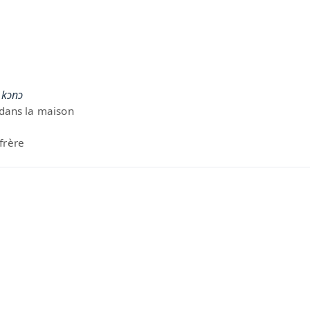
 kɔnɔ
 dans la maison
frère
e