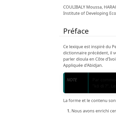
COULIBALY Moussa, HARA
Institute of Developing E
Préface
Ce lexique est inspiré du P
dictionnaire précédent, il
parler dioula en Côte d’Ivo
Appliquée d’Abidjan.
NOTE
Par commod
"kó di ?". 
La forme et le contenu son
Nous avons enrichi cert