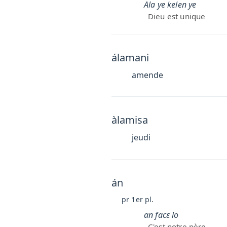
Ala ye kelen ye
Dieu est unique
álamani
amende
àlamisa
jeudi
án
pr 1er pl.
an facɛ lo
C'est notre père