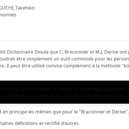
GUCHI_Takehiko
conomies
etit Dictionnaire Dioula que C. Braconnier et M.J. Derive ont
 voudrait être simplement un outil commode pour les perso
ire. Il peut être utilisé comme complément à la méthode "kó 
ité nous avons adopté la même terminologie grammatica
Les guillemets signalent une traduction très approximative.
t en principe les mêmes que pour le "Braconnier et Dérive"
aines définitions et rectifié d’autres.