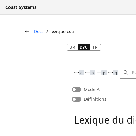
Coast Systems
Docs
lexique coul
Kɔfɛta
BM
DYU
FR
ɛ
ɔ
ɲ
ŋ
Mode A
Définitions
Lexique du di