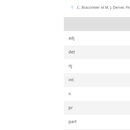
1
. C. Braconnier et M. J. Derive.
Pe
adj
det
itj
int
n
pr
part