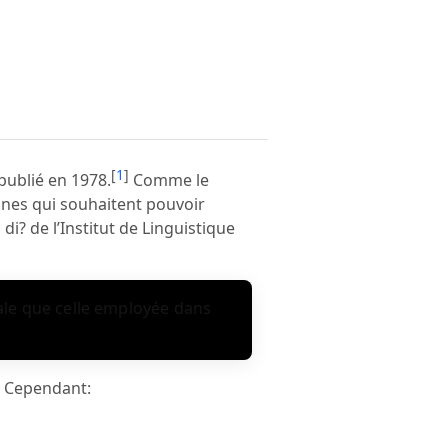
[
1
]
 publié en 1978.
Comme le
nnes qui souhaitent pouvoir
di? de l’Institut de Linguistique
le que celle employée dans
. Cependant: